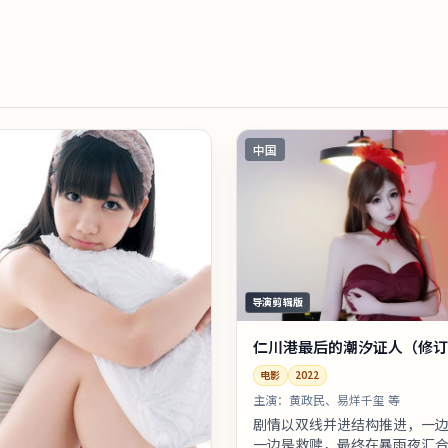
中国
导演剪辑版
仁川港最后的潮汐证人（修订
电影
2022
主演：
黄政民、易烊千玺 等
剧情以双线并进结构推进，一
一边是救赎，最终在暴雨夜汇