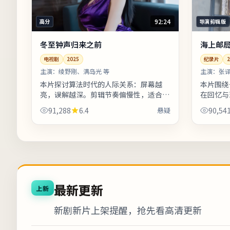
92:24
高分
导演剪辑版
冬至钟声归来之前
海上邮
电视剧
2025
纪录片
2
主演：
绫野刚、满岛光 等
主演：
张译
本片探讨算法时代的人际关系：屏幕越
本片围绕
亮，误解越深。剪辑节奏偏慢性，适合愿
在回忆与
意沉浸的观众；若偏好快节奏可酌情快进
到为止，
91,288
6.4
悬疑
90,54
前半。上线之后口碑分化属正常现象，建
尾字幕包
议...
后...
最新更新
上新
新剧新片上架提醒，抢先看高清更新