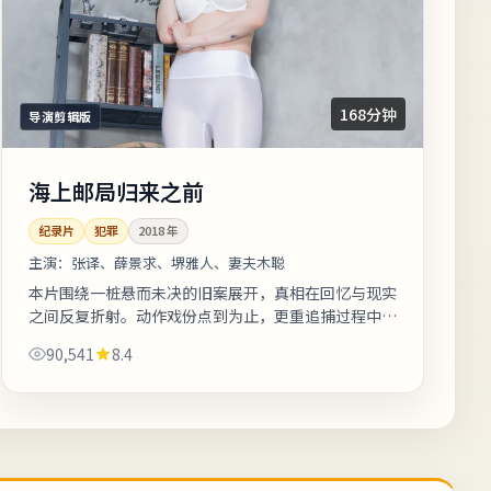
168分钟
导演剪辑版
海上邮局归来之前
纪录片
犯罪
2018
年
主演：
张译、薛景求、堺雅人、妻夫木聪
本片围绕一桩悬而未决的旧案展开，真相在回忆与现实
之间反复折射。动作戏份点到为止，更重追捕过程中的
心理博弈。片尾字幕包含幕后花絮名单，影迷可向幕后
90,541
8.4
岗位致敬。《海上邮局归来之前》是...