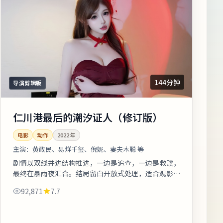
144分钟
导演剪辑版
仁川港最后的潮汐证人（修订版）
电影
动作
2022
年
主演：
黄政民、易烊千玺、倪妮、妻夫木聪 等
剧情以双线并进结构推进，一边是追查，一边是救赎，
最终在暴雨夜汇合。结局留白开放式处理，适合观影后
在社交平台延伸讨论。整体来看，这是一部类型元素清
92,871
7.7
晰、人物动机可信的作品，值得安静...