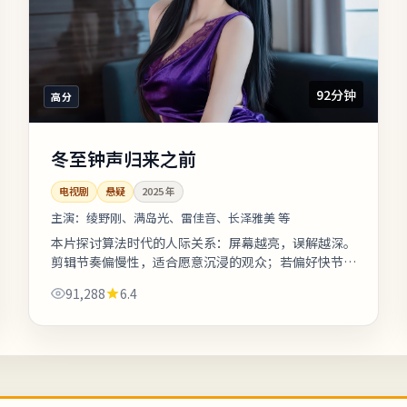
92分钟
高分
冬至钟声归来之前
电视剧
悬疑
2025
年
主演：
绫野刚、满岛光、雷佳音、长泽雅美 等
本片探讨算法时代的人际关系：屏幕越亮，误解越深。
剪辑节奏偏慢性，适合愿意沉浸的观众；若偏好快节奏
可酌情快进前半。上线之后口碑分化属正常现象，建议
91,288
6.4
亲自观看并形成独立判断。《冬至钟...