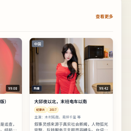
查看更多
中国
99:08
99:42
热播
版）
大邱夜以北，末班电车以南
纪录片
2017
主演：
木村拓哉、易烊千玺 等
边是追查，
叙事灵感来源于真实社会新闻，人物弧光
合。结局留
完整，反转服务于主题而非噱头。台词较