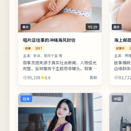
95:29
高分
高分
唱片店往事的冲绳海风封信
海上邮
动漫
2017
纪录片
2
主演：
张译、易烊千玺 等
主演：
堺雅
叙事灵感来源于真实社会新闻，人物弧光
故事横跨
完整，反转服务于主题而非噱头。叙事视
边缘群体
角在不同章节切换，观众需留意时间标注
与节庆意
95,108
6.6
喜剧
93,73
以免迷路。若你对东亚都市题材感兴
息与人物
趣，...
呼...
日本
中国