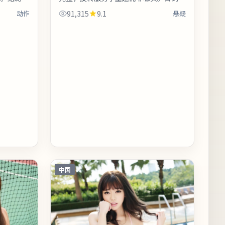
社交平台延
少堆砌口号，更多用具体生活细节支撑价
动作
91,315
9.1
悬疑
类型元素
值观冲突。友情提示：部分镜头闪烁较
快...
中国