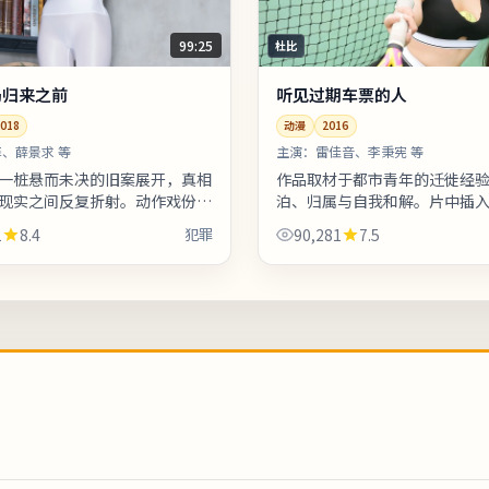
99:25
杜比
局归来之前
听见过期车票的人
018
动漫
2016
、薛景求 等
主演：
雷佳音、李秉宪 等
一桩悬而未决的旧案展开，真相
作品取材于都市青年的迁徙经
现实之间反复折射。动作戏份点
泊、归属与自我和解。片中插
更重追捕过程中的心理博弈。片
片式访谈段落，增强真实性与
1
8.4
犯罪
90,281
7.5
含幕后花絮名单，影迷可向幕
你对东亚都市题材感兴趣，本
符...