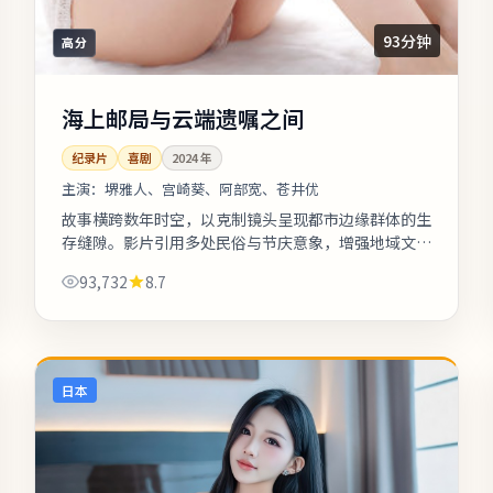
93分钟
高分
海上邮局与云端遗嘱之间
纪录片
喜剧
2024
年
主演：
堺雅人、宫崎葵、阿部宽、苍井优
故事横跨数年时空，以克制镜头呈现都市边缘群体的生
存缝隙。影片引用多处民俗与节庆意象，增强地域文化
氛围。剧情信息与人物关系可在二刷时解锁更多前后呼
93,732
8.7
应。《海上邮局与云端遗嘱之间》是...
日本