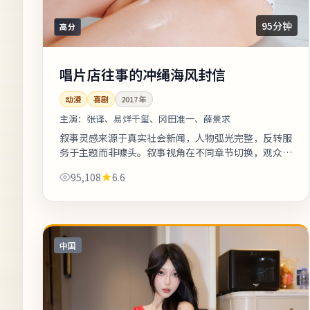
95分钟
高分
唱片店往事的冲绳海风封信
动漫
喜剧
2017
年
主演：
张译、易烊千玺、冈田准一、薛景求
叙事灵感来源于真实社会新闻，人物弧光完整，反转服
务于主题而非噱头。叙事视角在不同章节切换，观众需
留意时间标注以免迷路。若你对东亚都市题材感兴趣，
95,108
6.6
本片的地域符号与文化语境值得关注...
中国