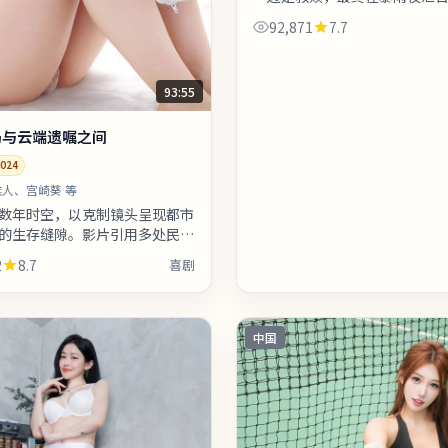
白开放式处理，适合观影后在
92,871
7.7
伸讨论。整体来看，这是一部
清...
93:55
局与云端遗嘱之间
024
人、宫崎葵 等
数年时空，以克制镜头呈现都市
的生存缝隙。影片引用多处民俗
象，增强地域文化氛围。剧情信
2
8.7
喜剧
关系可在二刷时解锁更多前后
中国