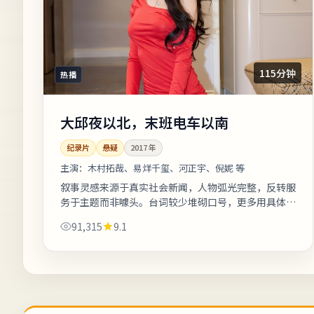
115分钟
热播
大邱夜以北，末班电车以南
纪录片
悬疑
2017
年
主演：
木村拓哉、易烊千玺、河正宇、倪妮 等
叙事灵感来源于真实社会新闻，人物弧光完整，反转服
务于主题而非噱头。台词较少堆砌口号，更多用具体生
活细节支撑价值观冲突。友情提示：部分镜头闪烁较
91,315
9.1
快，光敏人群请酌情观看。《大邱夜以...