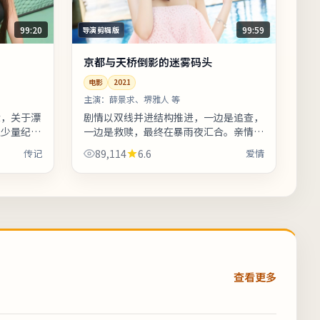
99:20
99:59
导演剪辑版
京都与天桥倒影的迷雾码头
电影
2021
主演：
薛景求、堺雅人 等
验，关于漂
剧情以双线并进结构推进，一边是追查，
入少量纪录
一边是救赎，最终在暴雨夜汇合。亲情线
代入感。若
处理含蓄，几场餐桌戏胜过千言万语。影
传记
89,114
6.6
爱情
片的地域
片中出现的地标多为实景拍摄，旅行爱
好...
查看更多